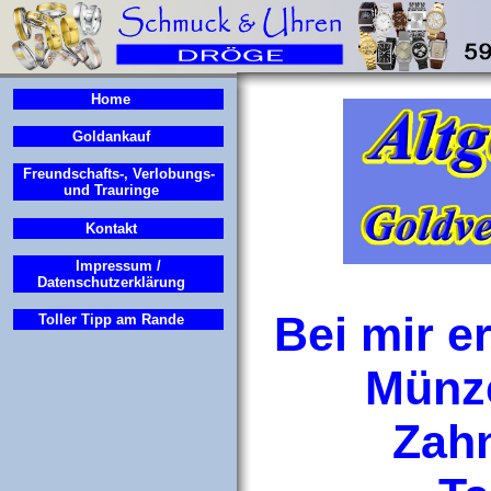
Home
Goldankauf
Freundschafts-, Verlobungs-
und Trauringe
Kontakt
Impressum /
Datenschutzerklärung
Bei mir er
Toller Tipp am Rande
Münze
Zahn