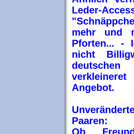
Leder-Acce
"Schnäppche
mehr und m
Pforten... -
nicht Bill
deutschen 
verkleiner
Angebot.
Unveränderte
Paaren:
Ob Freunds