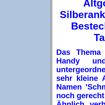
Altg
Silberan
Besteck
Ta
Das Thema 
Handy und
untergeordne
sehr kleine
Namen ’Schm
noch gerecht
Ähnlich ver